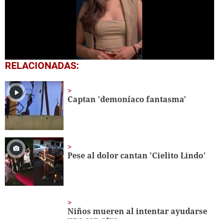
0
RELACIONADAS:
seconds
of
44
seconds
Captan 'demoníaco fantasma'
Pese al dolor cantan 'Cielito Lindo'
Niños mueren al intentar ayudarse