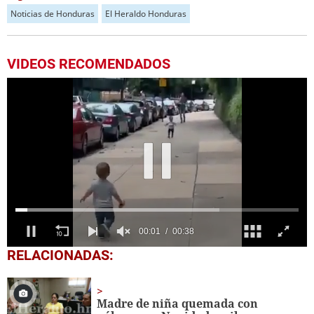
Noticias de Honduras
El Heraldo Honduras
VIDEOS RECOMENDADOS
0
RELACIONADAS:
of
38
seconds
Madre de niña quemada con