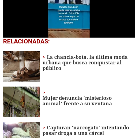
0
RELACIONADAS:
seconds
of
28
La chancla-bota, la última moda
seconds
urbana que busca conquistar al
público
Mujer denuncia 'misterioso
animal' frente a su ventana
Capturan 'narcogato' intentando
pasar droga a una cárcel