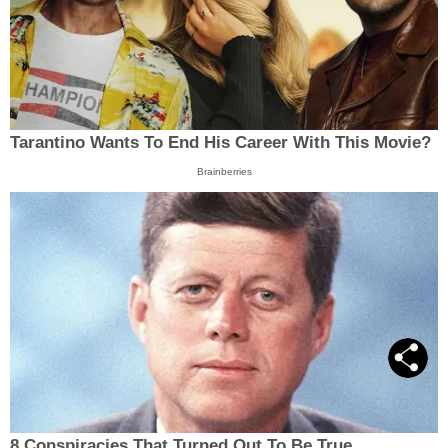
Tarantino Wants To End His Career With This Movie?
Brainberries
8 Conspiracies That Turned Out To Be True