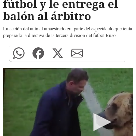
fútbol y le entrega el
balón al árbitro
La acción del animal amaestrado era parte del espectáculo que tenía
preparado la directiva de la tercera división del fútbol Ruso
0
seconds
of
0
seconds