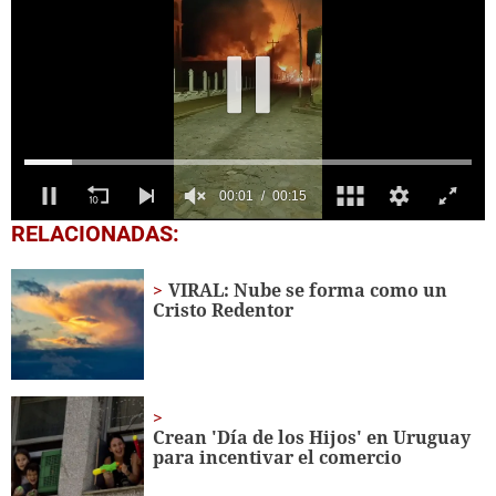
0
RELACIONADAS:
seconds
of
15
VIRAL: Nube se forma como un
seconds
Cristo Redentor
Crean 'Día de los Hijos' en Uruguay
para incentivar el comercio