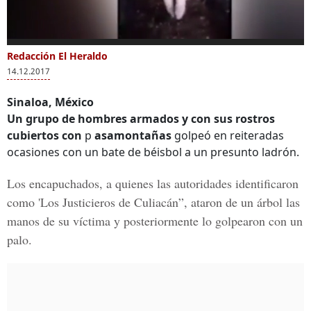
0
of
Redacción El Heraldo
Más Videos
2
14.12.2017
minutes,
26
seconds
Sinaloa, México
Un grupo de hombres armados y con sus rostros
cubiertos con
p
asamontañas
golpeó en reiteradas
Una inolvidable
Migrantes
Trab
ocasiones con un bate de béisbol a un presunto ladrón.
castigo de los
hondureños
rode
vecinos a un ladrón
golpean a familia
mont
Los encapuchados, a quienes las autoridades identificaron
en Chile
mexicana
grup
en l
como '
Los Justicieros de Culiacán
”, ataron de un árbol las
Che
manos de su víctima y posteriormente lo golpearon con un
palo.