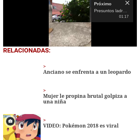
0
RELACIONADAS:
seconds
of
14
seconds
Anciano se enfrenta a un leopardo
Mujer le propina brutal golpiza a
una niña
VIDEO: Pokémon 2018 es viral