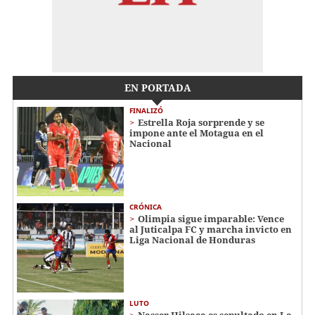
EN PORTADA
FINALIZÓ
Estrella Roja sorprende y se
impone ante el Motagua en el
Nacional
CRÓNICA
Olimpia sigue imparable: Vence
al Juticalpa FC y marcha invicto en
Liga Nacional de Honduras
LUTO
Nasser Hilsaca es sepultado en La