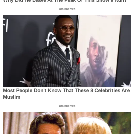
Why Did He Leave At The Peak Of This Show's Run?
Brainberries
Most People Don't Know That These 8 Celebrities Are
Muslim
Brainberries