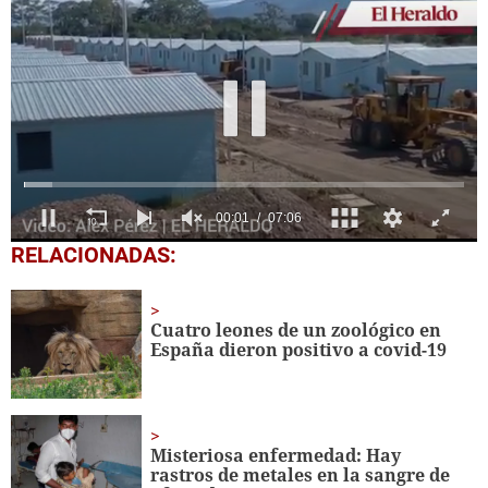
0
RELACIONADAS:
seconds
of
7
minutes,
Cuatro leones de un zoológico en
6
España dieron positivo a covid-19
seconds
Misteriosa enfermedad: Hay
rastros de metales en la sangre de