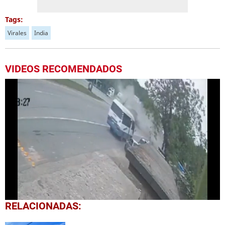
Tags:
Virales
India
VIDEOS RECOMENDADOS
0
RELACIONADAS:
seconds
of