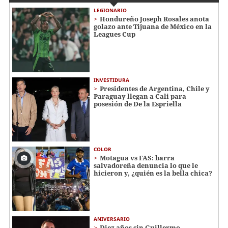
LEGIONARIO
Hondureño Joseph Rosales anota
golazo ante Tijuana de México en la
Leagues Cup
INVESTIDURA
Presidentes de Argentina, Chile y
Paraguay llegan a Cali para
posesión de De la Espriella
COLOR
Motagua vs FAS: barra
salvadoreña denuncia lo que le
hicieron y, ¿quién es la bella chica?
ANIVERSARIO
Diez años sin Guillermo