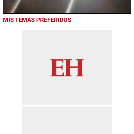
0
MIS TEMAS PREFERIDOS
seconds
of
52
seconds