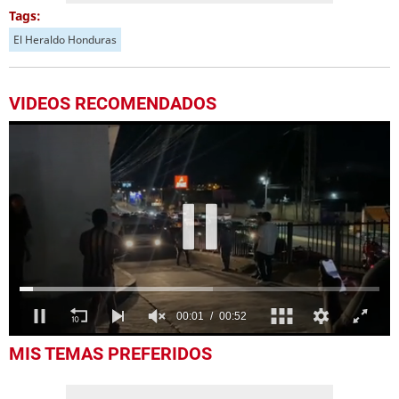
Tags:
El Heraldo Honduras
VIDEOS RECOMENDADOS
0
MIS TEMAS PREFERIDOS
seconds
of
52
seconds