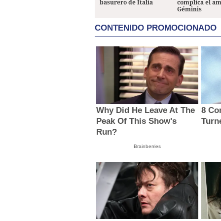
basurero de Italia
complica el a
Géminis
CONTENIDO PROMOCIONADO
Why Did He Leave At The
8 Co
Peak Of This Show's
Turn
Run?
Brainberries