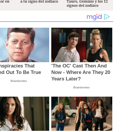
mor en
a tu signo del zodiaco
Tauro, Géminis y los 12
signos del zodiaco
nspiracies That
'The OC' Cast Then And
ed Out To Be True
Now - Where Are They 20
Years Later?
Brainberries
Brainberries