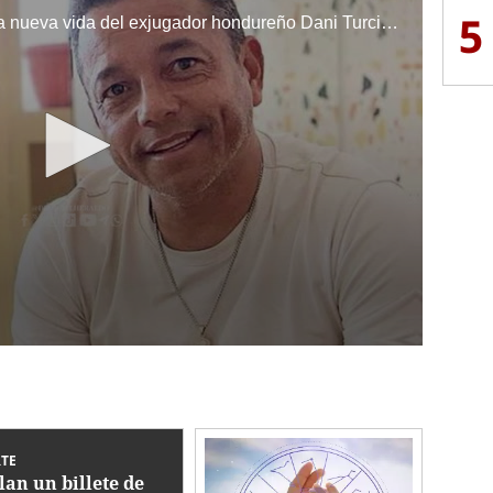
5
¡Leyenda del Olimpia! Conozca la nueva vida del exjugador hondureño Dani Turcios y el inicio de su carrera como entrenador.
TE
lan un billete de