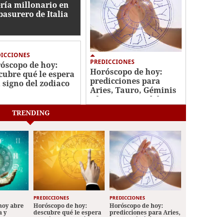
ería millonario en
basurero de Italia
DICCIONES
PREDICCIONES
óscopo de hoy:
Horóscopo de hoy:
cubre qué le espera
predicciones para
u signo del zodiaco
Aries, Tauro, Géminis
y los 12 signos del
zodiaco
TRENDING
PREDICCIONES
PREDICCIONES
hoy abre
Horóscopo de hoy:
Horóscopo de hoy:
a y
descubre qué le espera
predicciones para Aries,