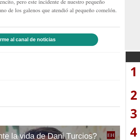
vencito, pero este incidente de nuestro pequeño
o uno de los galenos que atendió al pequeño comelón.
rme al canal de noticias
1
2
3
4
e la vida de Dani Turcios?