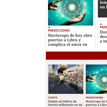
lot
un 
PRE
PREDICCIONES
Hor
Horóscopo de hoy abre
des
puertas a Libra y
a t
complica el amor en
Géminis
SUERTE
PREDICCIONES
Hallan un billete de
Horóscopo de 
lotería millonario en un
puertas a Libr