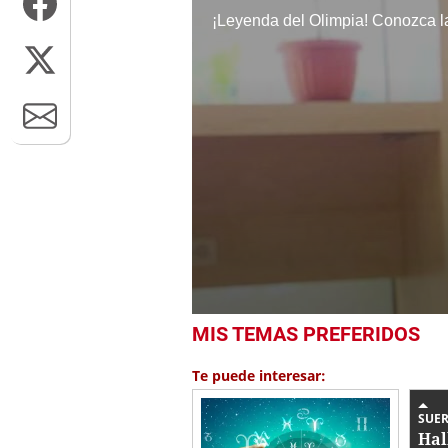
0
MIS TEMAS PREFERIDOS
seconds
of
2
Te puede interesar:
minutes,
5
seconds
Volume
SUER
0%
Hal