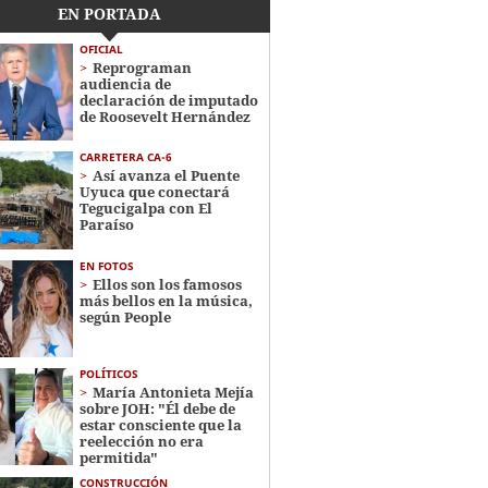
EN PORTADA
OFICIAL
Reprograman
audiencia de
declaración de imputado
de Roosevelt Hernández
CARRETERA CA-6
Así avanza el Puente
Uyuca que conectará
Tegucigalpa con El
Paraíso
EN FOTOS
Ellos son los famosos
más bellos en la música,
según People
POLÍTICOS
María Antonieta Mejía
sobre JOH: "Él debe de
estar consciente que la
reelección no era
permitida"
CONSTRUCCIÓN