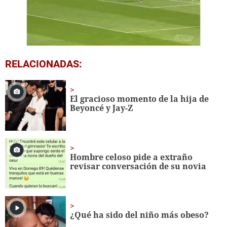
0
RELACIONADAS:
seconds
of
37
seconds
El gracioso momento de la hija de
Beyoncé y Jay-Z
Hombre celoso pide a extraño
revisar conversación de su novia
¿Qué ha sido del niño más obeso?