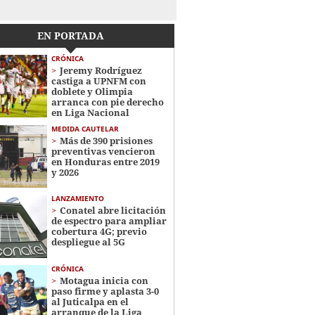
EN PORTADA
CRÓNICA
Jeremy Rodríguez
castiga a UPNFM con
doblete y Olimpia
arranca con pie derecho
en Liga Nacional
MEDIDA CAUTELAR
Más de 390 prisiones
preventivas vencieron
en Honduras entre 2019
y 2026
LANZAMIENTO
Conatel abre licitación
de espectro para ampliar
cobertura 4G; previo
despliegue al 5G
CRÓNICA
Motagua inicia con
paso firme y aplasta 3-0
al Juticalpa en el
arranque de la Liga