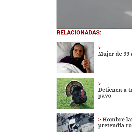
0
RELACIONADAS:
seconds
of
1
minute,
Mujer de 99 
56
seconds
Volume
0%
Detienen a 
pavo
Hombre lan
pretendía ro