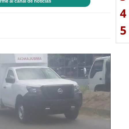
rme al canal de noticias
4
5