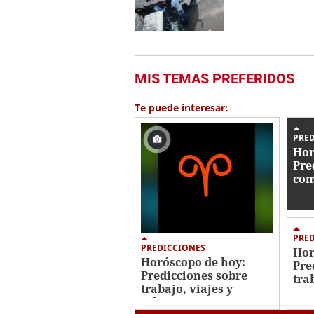
MIS TEMAS PREFERIDOS
Te puede interesar:
PRE
Hor
Pre
com
sig
PRE
PREDICCIONES
Hor
Horóscopo de hoy:
Pre
Predicciones sobre
tra
trabajo, viajes y
par
relaciones para tu