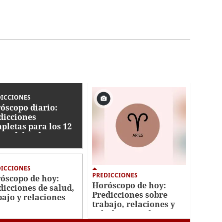
DICCIONES
óscopo diario:
dicciones
pletas para los 12
nos del zodiaco
DICCIONES
PREDICCIONES
óscopo de hoy:
Horóscopo de hoy:
dicciones de salud,
Predicciones sobre
bajo y relaciones
trabajo, relaciones y
a tu signo
salud para cada signo