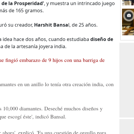
o de la Prosperidad'
, y muestra un intrincado juego
 más de 165 gramos.
uró su creador,
Harshit Bansa
l, de 25 años.
la idea hace dos años, cuando estudiaba
diseño de
a de la artesanía joyera india.
ue fingió embarazo de 9 hijos con una barriga de
mantes en un anillo lo tenía otra creación india, con
os
10,000 diamantes
. Deseché muchos diseños y
ue escogí éste', indicó Bansal.
ahora', explicó. 'Es una cuestión de orgullo para