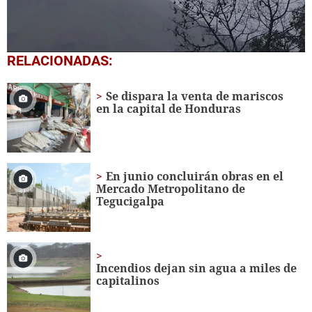
0
RELACIONADAS:
seconds
of
1
Se dispara la venta de mariscos
minute,
en la capital de Honduras
3
seconds
En junio concluirán obras en el
Mercado Metropolitano de
Tegucigalpa
Incendios dejan sin agua a miles de
capitalinos