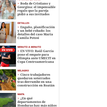
Boda de Cristiano y
Georgina: el impensable
regalo que la pareja
pidió a sus invitados
DETALLES
Engaño, planificación
y un bebé robado: los
detalles del caso María
Camila Potosí
MINUTO A MINUTO
EN VIVO: Raúl García
pone el empate para
Olimpia ante UMECIT en
Copa Centroamericana
MILAGRO
Cinco trabajadores
quedaron soterrados
tras derrumbe en una
construcción en Roatán
MAPA
¿En qué
departamentos de
Honduras hay más niños