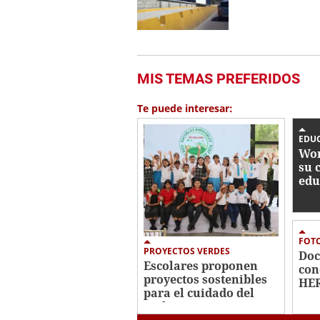
MIS TEMAS PREFERIDOS
Te puede interesar:
EDU
Wor
su 
edu
FOTO
PROYECTOS VERDES
Doc
Escolares proponen
con
proyectos sostenibles
HER
para el cuidado del
Esc
ambiente
con