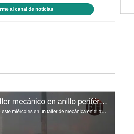
rme al canal de noticias
Incendio consume taller mecánico en anillo periférico
Un incendio se desató la tarde de este miércoles en un taller de mecánica en el anillo periférico de la capital de Honduras.