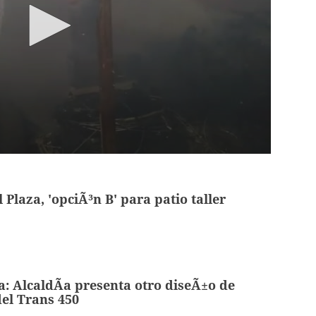
 Plaza, 'opciÃ³n B' para patio taller
a: AlcaldÃ­a presenta otro diseÃ±o de
del Trans 450