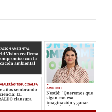
CACIÓN AMBIENTAL
ld Vision reafirma
compromiso con la
cación ambiental
GALERÍAS TEGUCIGALPA
AMBIENTE
e años sembrando
Nestlé: "Queremos que
ciencia: EL
sigan con esa
ALDO clausura
imaginación y ganas
uelas Amigables
de cuidar el ambiente"
 el Ambiente 2026