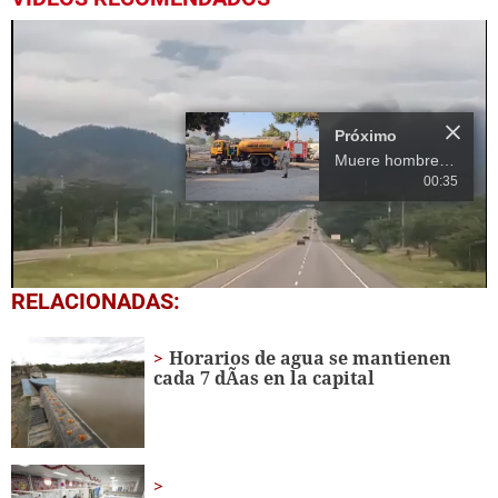
Próximo
Muere hombre en explosión de cisternas en San Pedro Sula
00:35
0
RELACIONADAS:
seconds
of
19
Horarios de agua se mantienen
seconds
cada 7 dÃ­as en la capital