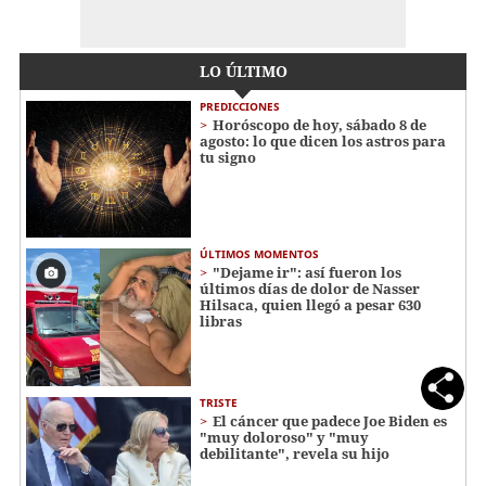
LO ÚLTIMO
PREDICCIONES
Horóscopo de hoy, sábado 8 de
agosto: lo que dicen los astros para
tu signo
ÚLTIMOS MOMENTOS
"Dejame ir": así fueron los
últimos días de dolor de Nasser
Hilsaca, quien llegó a pesar 630
libras
TRISTE
El cáncer que padece Joe Biden es
"muy doloroso" y "muy
debilitante", revela su hijo