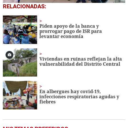
0
RELACIONADAS:
seconds
of
1
minute,
Piden apoyo de la banca y
56
prorrogar pago de ISR para
seconds
levantar economía
Viviendas en ruinas reflejan la alta
vulnerabilidad del Distrito Central
En albergues hay covid-19,
infecciones respiratorias agudas y
fiebres