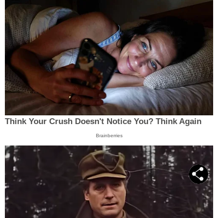
Think Your Crush Doesn't Notice You? Think Again
Brainberries