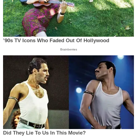
’90s TV Icons Who Faded Out Of Hollywood
Brainberries
Did They Lie To Us In This Movie?