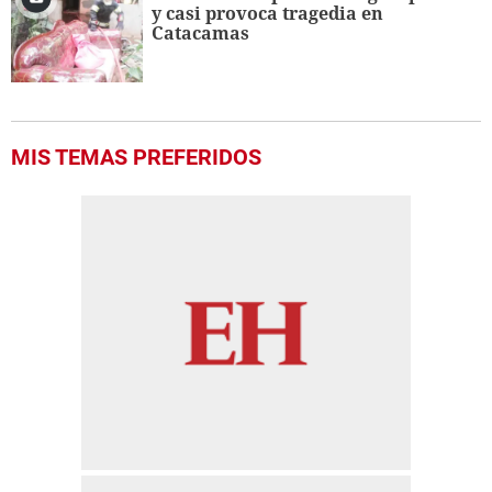
minutes,
y casi provoca tragedia en
1
Catacamas
second
MIS TEMAS PREFERIDOS