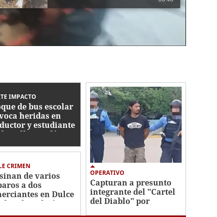
TE IMPACTO
que de bus escolar
voca heridas en
ductor y estudiante
el Anillo Periférico
LE CRIMEN
OPERATIVO
sinan de varios
Capturan a presunto
paros a dos
integrante del "Cartel
erciantes en Dulce
del Diablo" por
bre de Culmí,
secuestro en Yoro
ncho