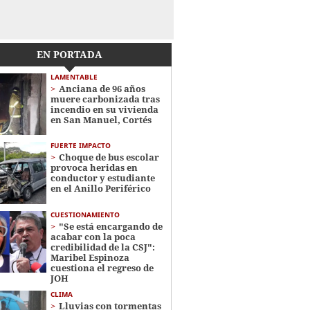
EN PORTADA
LAMENTABLE
Anciana de 96 años
muere carbonizada tras
incendio en su vivienda
en San Manuel, Cortés
FUERTE IMPACTO
Choque de bus escolar
provoca heridas en
conductor y estudiante
en el Anillo Periférico
CUESTIONAMIENTO
"Se está encargando de
acabar con la poca
credibilidad de la CSJ":
Maribel Espinoza
cuestiona el regreso de
JOH
CLIMA
Lluvias con tormentas