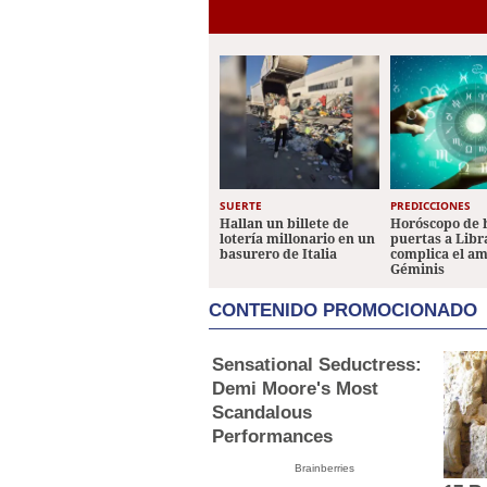
Manuel, Cortés
SUERTE
PREDICCIONES
Hallan un billete de
Horóscopo de 
lotería millonario en un
puertas a Libr
basurero de Italia
complica el a
Géminis
CONTENIDO PROMOCIONADO
Sensational Seductress:
Demi Moore's Most
Scandalous
Performances
Brainberries