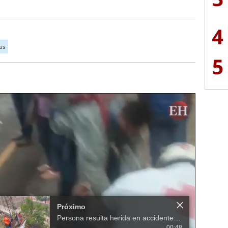
4
as
5
Próximo
Persona resulta herida en accidente de tránsito en anillo periférico de la capital
00:48