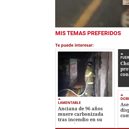
0
MIS TEMAS PREFERIDOS
seconds
of
15
Te puede interesar:
seconds
Volume
0%
FUER
Cho
pro
con
en 
DOB
LAMENTABLE
Ase
Anciana de 96 años
dis
muere carbonizada
com
tras incendio en su
Nom
vivienda en San
Ola