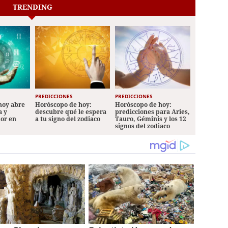
TRENDING
PREDICCIONES
PREDICCIONES
hoy abre
Horóscopo de hoy:
Horóscopo de hoy:
a y
descubre qué le espera
predicciones para Aries,
mor en
a tu signo del zodiaco
Tauro, Géminis y los 12
signos del zodiaco