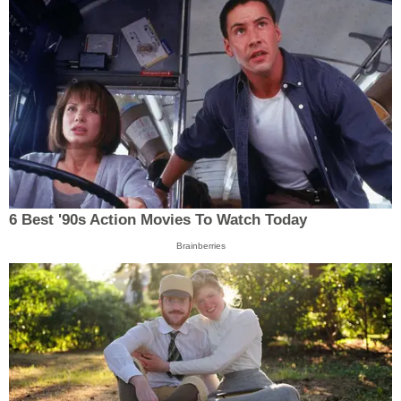
6 Best '90s Action Movies To Watch Today
Brainberries