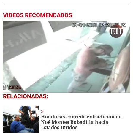
VIDEOS RECOMENDADOS
0
RELACIONADAS:
seconds
of
52
seconds
Honduras concede extradición de
Noé Montes Bobadilla hacia
Estados Unidos