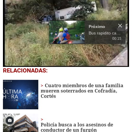
Próximo
Bus rapidito cae a hondonada y deja varios heridos en Villanueva
00:15
0
RELACIONADAS:
seconds
of
15
Cuatro miembros de una familia
seconds
mueren soterrados en Cofradía,
Cortés
Policía busca a los asesinos de
conductor de un furgón