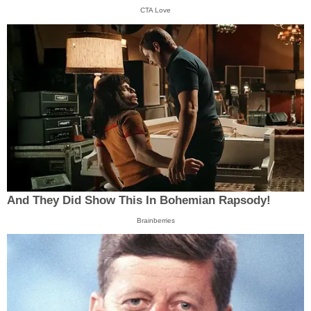
CTA Love
And They Did Show This In Bohemian Rapsody!
Brainberries