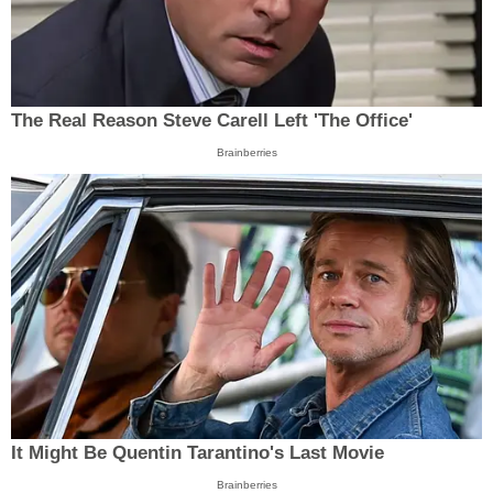
The Real Reason Steve Carell Left 'The Office'
Brainberries
It Might Be Quentin Tarantino's Last Movie
Brainberries