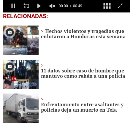
0
RELACIONADAS:
seconds
of
49
Hechos violentos y tragedias que
seconds
enlutaron a Honduras esta semana
11 datos sobre caso de hombre que
mantuvo como rehén a una policía
Enfrentamiento entre asaltantes y
policías deja un muerto en Tela