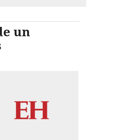
de un
s