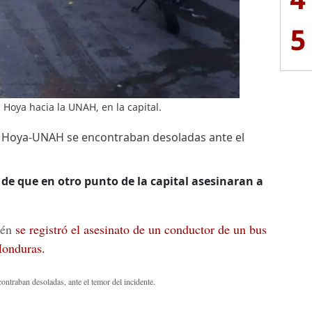
5
a Hoya hacia la UNAH, en la capital.
 La Hoya-UNAH se encontraban desoladas ante el
de que en otro punto de la capital asesinaran a
ién
se registró el asesinato de un conductor de un bus
Honduras.
ntraban desoladas, ante el temor del incidente.