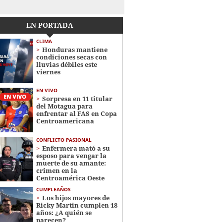
EN PORTADA
CLIMA
Honduras mantiene
condiciones secas con
lluvias débiles este
viernes
EN VIVO
Sorpresa en 11 titular
del Motagua para
enfrentar al FAS en Copa
Centroamericana
CONFLICTO PASIONAL
Enfermera mató a su
esposo para vengar la
muerte de su amante:
crimen en la
Centroamérica Oeste
CUMPLEAÑOS
Los hijos mayores de
Ricky Martin cumplen 18
años: ¿A quién se
parecen?