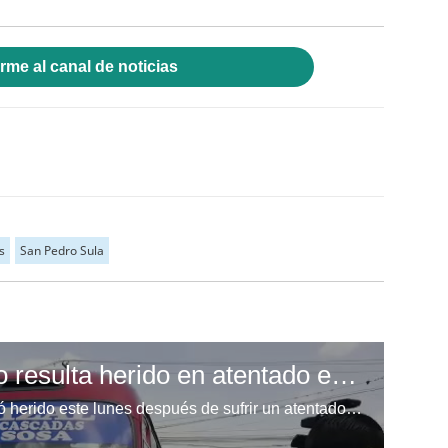
rme al canal de noticias
s
San Pedro Sula
Conductor de rapidito resulta herido en atentado en la capital
El conductor de un rapidito resultó herido este lunes después de sufrir un atentado en el bulevar Fuerzas Armadas, en la capital de Honduras.