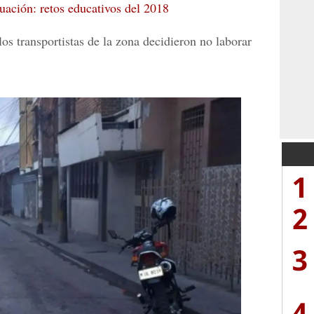
uación: retos educativos del 2018
los transportistas de la zona
decidieron no laborar
1
2
3
4