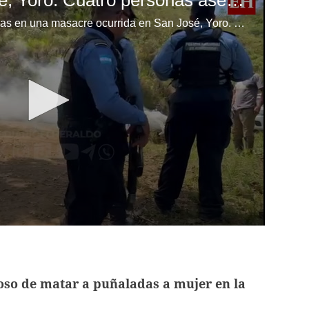
Masacre en San José, Yoro: Cuatro personas asesinadas y autoridades investigan el móvil
Cuatro personas fueron asesinadas en una masacre ocurrida en San José, Yoro. Las autoridades han iniciado investigaciones para esclarecer el móvil del crimen y dar con los responsables de este hecho violento que ha conmocionado a la comunidad.
oso de matar a puñaladas a mujer en la