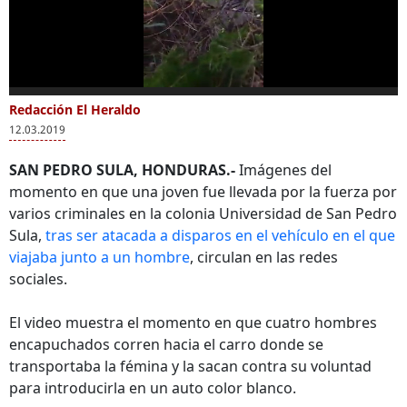
0
seconds
Redacción El Heraldo
Más Videos
of
12.03.2019
0
seconds
SAN PEDRO SULA, HONDURAS.-
Imágenes del
momento en que una joven fue llevada por la fuerza por
varios criminales en la colonia Universidad de San Pedro
Accidente en bulevar
Momento en que
Capt
Sula,
tras ser atacada a disparos en el vehículo en el que
del Sur deja una
cuatro hombres
jóve
viajaba junto a un hombre
, circulan en las redes
joven muerta en SPS
intentan asaltar un
su p
sociales.
banco en SPS
El video muestra el momento en que cuatro hombres
encapuchados corren hacia el carro donde se
transportaba la fémina y la sacan contra su voluntad
para introducirla en un auto color blanco.