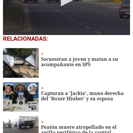
0
RELACIONADAS:
seconds
of
48
seconds
Secuestran a joven y matan a su
acompañante en SPS
Capturan a 'Jackie', mano derecha
del 'Boxer Hiuber' y su esposa
Peatón muere atropellado en el
anillo periférico de la capital