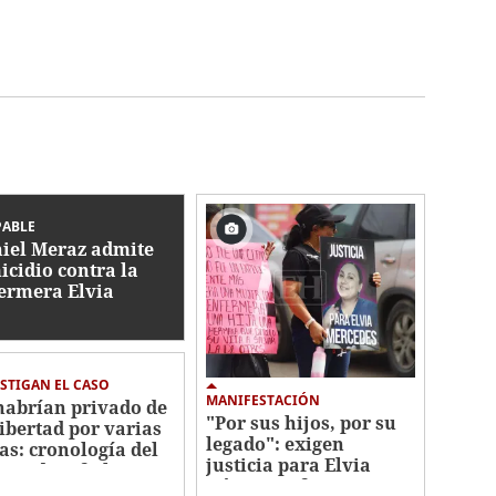
PABLE
iel Meraz admite
icidio contra la
ermera Elvia
mez
STIGAN EL CASO
MANIFESTACIÓN
habrían privado de
"Por sus hijos, por su
libertad por varias
legado": exigen
as: cronología del
justicia para Elvia
men de Jafeth Pozo
Gómez, enfermera