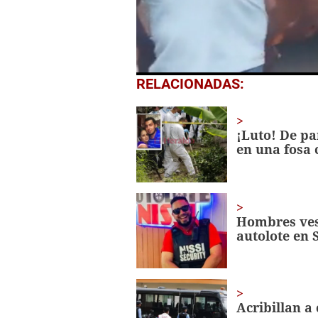
0
RELACIONADAS:
seconds
of
49
seconds
Volume
¡Luto! De pa
0%
en una fosa 
Hombres vest
autolote en 
Acribillan a