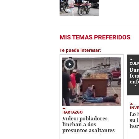
MIS TEMAS PREFERIDOS
Te puede interesar:
CUL
Dan
fem
enf
Gó
INVE
HARTAZGO
Lo 
Video: pobladores
su 
linchan a dos
hor
presuntos asaltantes
cri
en Comayagüela