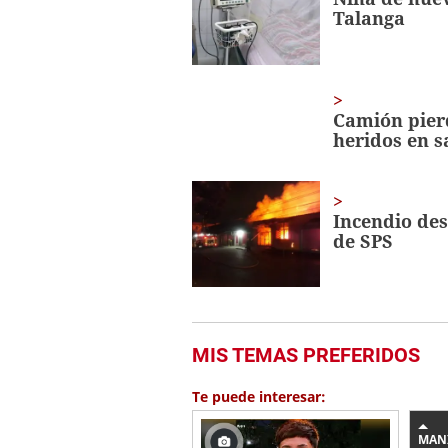
32
Talanga
seconds
Volume
0%
Camión pierd
heridos en s
Incendio des
de SPS
MIS TEMAS PREFERIDOS
Te puede interesar:
MAN