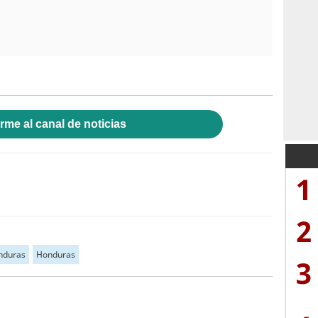
rme al canal de noticias
1
2
nduras
Honduras
3