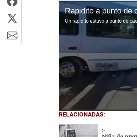
Rapidito a punto de 
0
RELACIONADAS:
seconds
of
1
minute,
Niña de nue