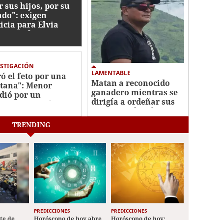
r sus hijos, por su
ado": exigen
ticia para Elvia
ez, enfermera
sinada por su
eja
ESTIGACIÓN
LAMENTABLE
ró el feto por una
Matan a reconocido
tana": Menor
ganadero mientras se
dió por un
dirigía a ordeñar sus
uesto empacho y
vacas en Olancho
dió a su bebé en
pira
TRENDING
PREDICCIONES
PREDICCIONES
ete de
Horóscopo de hoy abre
Horóscopo de hoy: