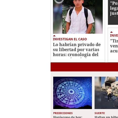
"Po
leg
jus
Góm
ase
par
INV
INVESTIGAN EL CASO
"Ti
Lo habrían privado de
ven
su libertad por varias
acu
horas: cronología del
sup
crimen de Jafeth Pozo
per
Lem
PREDICCIONES
SUERTE
Horóscopo de hoy:
Hallan un bill