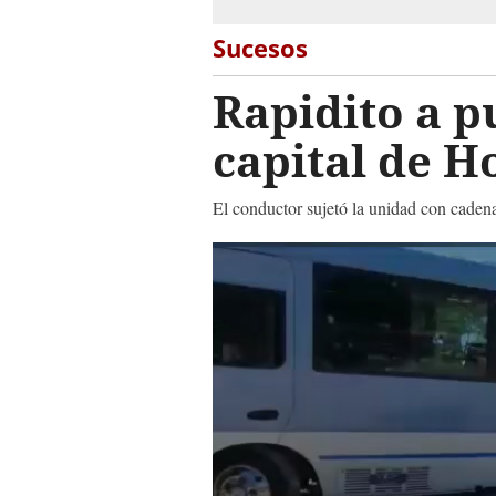
Sucesos
Rapidito a p
capital de 
El conductor sujetó la unidad con cadena
0
seconds
of
1
minute,
32
seconds
Volume
90%