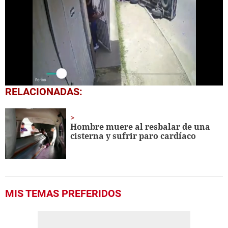
0
RELACIONADAS:
seconds
of
30
seconds
Hombre muere al resbalar de una
cisterna y sufrir paro cardíaco
MIS TEMAS PREFERIDOS