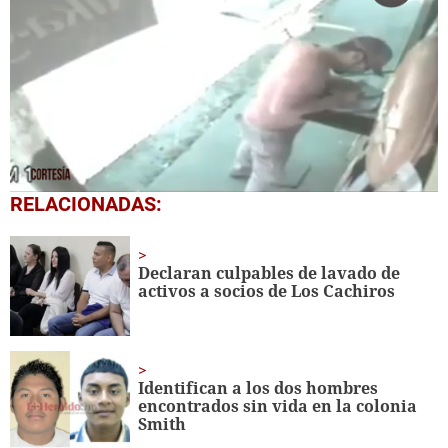
0
RELACIONADAS:
seconds
of
52
seconds
Declaran culpables de lavado de
activos a socios de Los Cachiros
Identifican a los dos hombres
encontrados sin vida en la colonia
Smith