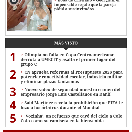
Boda de Cristiano y Georgina: el
impensable regalo que la pareja
pidió a sus invitados
MÁS VISTO
1
Olimpia no falla en Copa Centroamericana:
derrota a UMECIT y asalta el primer lugar del
grupo C
2
CN aprueba reformas al Presupuesto 2026 para
potenciar conectividad escolar, industria militar
y eliminar plazas fantasmas
3
Nuevo video de seguridad muestra crimen del
empresario Jorge Luis Castellanos en Danlí
4
Saíd Martínez revela la prohibición que FIFA le
hizo a los árbitros durante el Mundial
5
‘Vozinha’, un refuerzo que cayó del cielo a Colo
Colo como su camiseta en la bienvenida