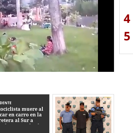
4
5
IDENTE
ociclista muere al
car en carro en la
retera al Sur a
ediaciones de El
tillo