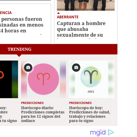
ENCIA
ABERRANTE
 personas fueron
Capturan a hombre
sinadas en menos
que abusaba
24 horas en
sexualmente de su
erentes sectores de
hijastra en Choloma
icalpa
TRENDING
PREDICCIONES
PREDICCIONES
hoy:
Horóscopo diario:
Horóscopo de hoy:
sobre
Predicciones completas
Predicciones de salud,
 y
para los 12 signos del
trabajo y relaciones
a tu signo
zodiaco
para tu signo