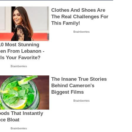
Clothes And Shoes Are
The Real Challenges For
This Family!
Brainberries
10 Most Stunning
n From Lebanon -
Is Your Favorite?
Brainberries
The Insane True Stories
Behind Cameron's
Biggest Films
Brainberries
oods That Instantly
ce Bloat
Brainberries