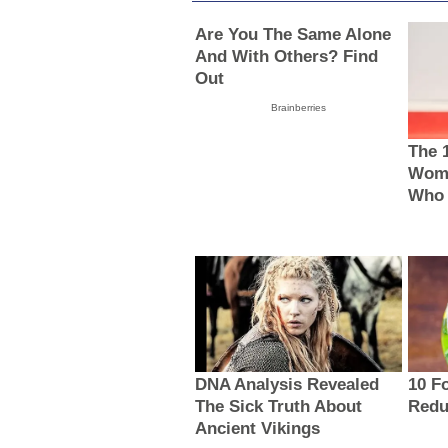
Are You The Same Alone
And With Others? Find
Out
Brainberries
The 
Wome
Who 
DNA Analysis Revealed
10 F
The Sick Truth About
Redu
Ancient Vikings