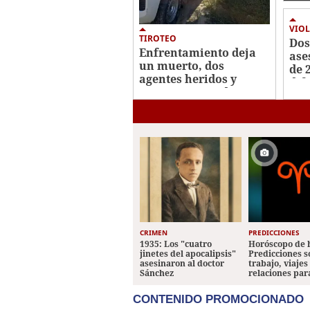
VIOL
TIROTEO
Dos
Enfrentamiento deja
ase
un muerto, dos
de 
agentes heridos y
dif
varios capturados en
Jut
San Pedro Sula
CRIMEN
PREDICCIONES
1935: Los "cuatro
Horóscopo de 
jinetes del apocalipsis"
Predicciones 
asesinaron al doctor
trabajo, viajes
Sánchez
relaciones par
CONTENIDO PROMOCIONADO