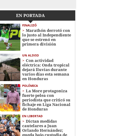
EN PORTADA
FINALIZÓ
Marathón derrotó con
lo justo al Independiente
que se estrenó en
primera división
UN ALIVIO
Con actividad
eléctrica: Onda tropical
dejará lluvias durante
varios días esta semana
en Honduras
POLÉMICA
La More protagoniza
fuerte pelea con
periodista que criticó su
fichaje en Liga Nacional
de Honduras
EN LIBERTAD
Dictan medidas
cautelares a Juan
Orlando Hernández;
queda bajo custodia de