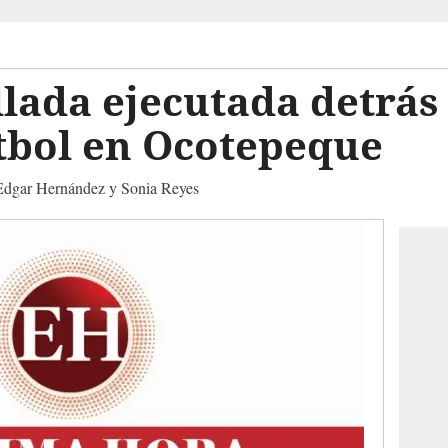
llada ejecutada detrás
tbol en Ocotepeque
 Edgar Hernández y Sonia Reyes