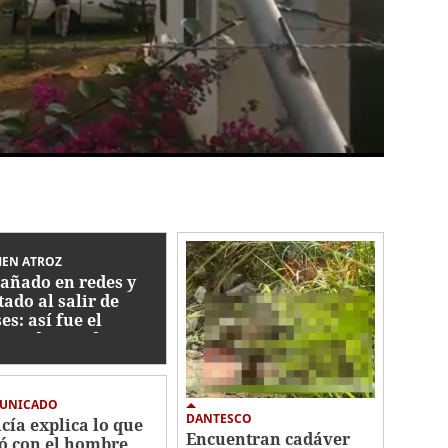
MEN ATROZ
añado en redes y
tado al salir de
es: así fue el
men de estudiante
La Joya
UNICADO
DANTESCO
icía explica lo que
Encuentran cadáver
ó con el hombre