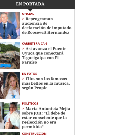
EN PORTADA
OFICIAL
Reprograman
audiencia de
declaración de imputado
de Roosevelt Hernández
CARRETERA CA-6
Así avanza el Puente
Uyuca que conectará
Tegucigalpa con El
Paraíso
EN FOTOS
Ellos son los famosos
más bellos en la música,
según People
POLÍTICOS
María Antonieta Mejía
sobre JOH: "Él debe de
estar consciente que la
reelección no era
permitida"
CONSTRUCCIÓN