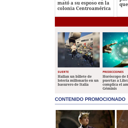
mató a su esposo en la
que
colonia Centroamérica
ins
Oeste
DN
SUERTE
PREDICCIONES
Hallan un billete de
Horóscopo de 
lotería millonario en un
puertas a Libr
basurero de Italia
complica el a
Géminis
CONTENIDO PROMOCIONADO