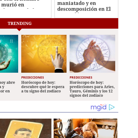
maniatado y en
 murió en
descomposición en El
talaciones de la
Merendón
VT
TRENDING
PREDICCIONES
PREDICCIONES
hoy abre
Horóscopo de hoy:
Horóscopo de hoy:
a y
descubre qué le espera
predicciones para Aries,
mor en
a tu signo del zodiaco
Tauro, Géminis y los 12
signos del zodiaco