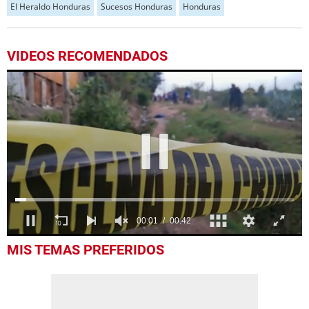
El Heraldo Honduras
Sucesos Honduras
Honduras
VIDEOS RECOMENDADOS
0
MIS TEMAS PREFERIDOS
seconds
of
42
seconds