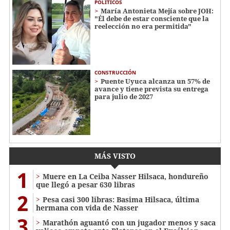
POLÍTICOS
María Antonieta Mejía sobre JOH:
"Él debe de estar consciente que la
reelección no era permitida"
CONSTRUCCIÓN
Puente Uyuca alcanza un 57% de
avance y tiene prevista su entrega
para julio de 2027
MÁS VISTO
1
Muere en La Ceiba Nasser Hilsaca, hondureño
que llegó a pesar 630 libras
2
Pesa casi 300 libras: Basima Hilsaca, última
hermana con vida de Nasser
3
Marathón aguantó con un jugador menos y saca