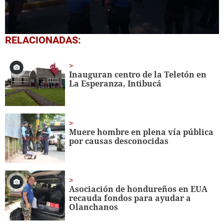
0
RELACIONADAS:
seconds
of
1
minute,
Inauguran centro de la Teletón en
0
La Esperanza, Intibucá
Muere hombre en plena vía pública
por causas desconocidas
Asociación de hondureños en EUA
recauda fondos para ayudar a
Olanchanos