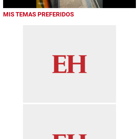
0
MIS TEMAS PREFERIDOS
seconds
of
30
seconds