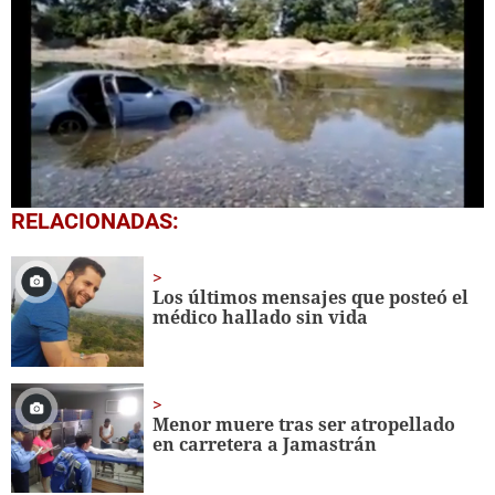
0
RELACIONADAS:
seconds
of
23
seconds
Los últimos mensajes que posteó el
médico hallado sin vida
Menor muere tras ser atropellado
en carretera a Jamastrán