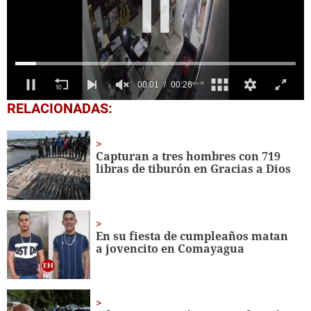
0
RELACIONADAS:
seconds
of
26
seconds
Capturan a tres hombres con 719
libras de tiburón en Gracias a Dios
En su fiesta de cumpleaños matan
a jovencito en Comayagua