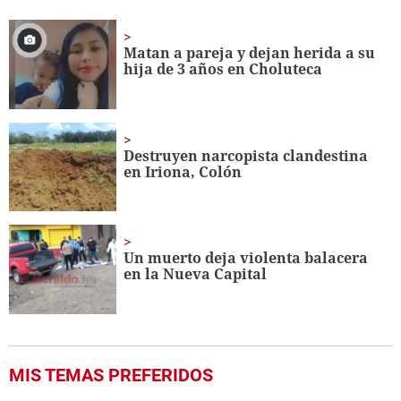
seconds
of
2
minutes,
Matan a pareja y dejan herida a su
43
hija de 3 años en Choluteca
seconds
Destruyen narcopista clandestina
en Iriona, Colón
Un muerto deja violenta balacera
en la Nueva Capital
MIS TEMAS PREFERIDOS