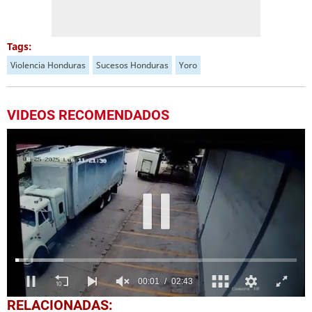
Tags:
Violencia Honduras
Sucesos Honduras
Yoro
VIDEOS RECOMENDADOS
0
RELACIONADAS: