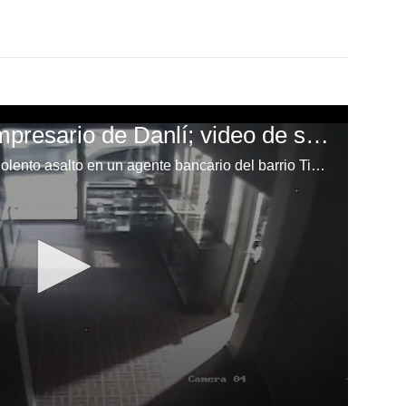
Ladrones matan a empresario de Danlí; video de seguridad captó el momento
Un video de seguridad captó el violento asalto en un agente bancario del barrio Tierra Blanca, Danlí, donde murió Jorge Luis Castellanos Sosa