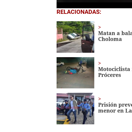
0
RELACIONADAS:
seconds
of
3
minutes,
Matan a bal
35
Choloma
seconds
Volume
0%
Motociclista
Próceres
Prisión prev
menor en La