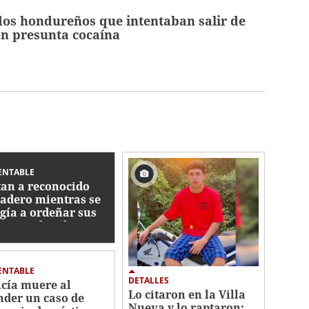
dos hondureños que intentaban salir de
n presunta cocaína
ENTABLE
an a reconocido
adero mientras se
igía a ordeñar sus
as en Olancho
ENTABLE
DETALLES
icía muere al
Lo citaron en la Villa
nder un caso de
Nueva y lo raptaron: