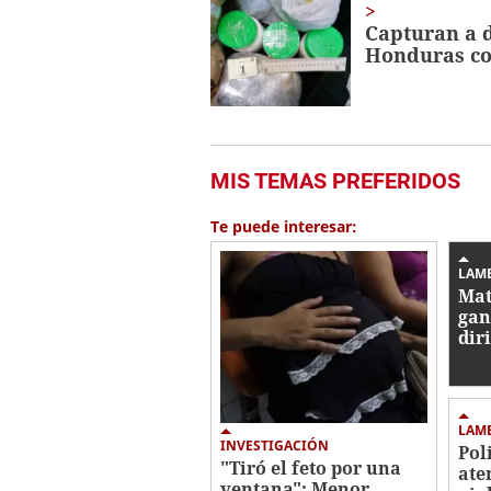
Capturan a 
Honduras co
MIS TEMAS PREFERIDOS
Te puede interesar:
LAM
Mat
gan
dir
vac
LAM
INVESTIGACIÓN
Pol
"Tiró el feto por una
ate
ventana": Menor