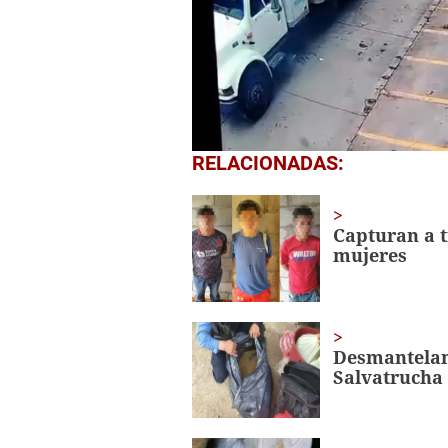
0
RELACIONADAS:
seconds
of
2
minutes,
Capturan a 
43
mujeres
seconds
Volume
0%
Desmantelan
Salvatrucha