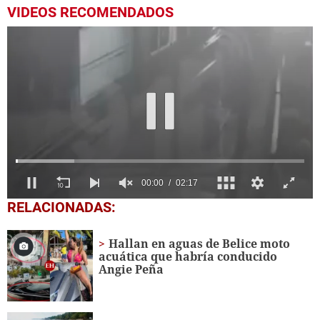
VIDEOS RECOMENDADOS
0
RELACIONADAS:
seconds
of
2
Hallan en aguas de Belice moto
minutes,
acuática que habría conducido
17
Angie Peña
seconds