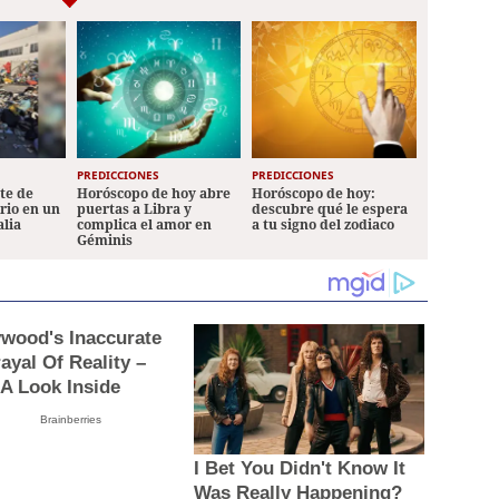
PREDICCIONES
PREDICCIONES
ete de
Horóscopo de hoy abre
Horóscopo de hoy:
ario en un
puertas a Libra y
descubre qué le espera
alia
complica el amor en
a tu signo del zodiaco
Géminis
ywood's Inaccurate
ayal Of Reality –
 A Look Inside
Brainberries
I Bet You Didn't Know It
Was Really Happening?