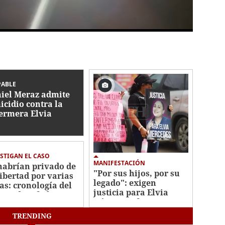
PABLE
iel Meraz admite
icidio contra la
ermera Elvia
mez
STIGAN EL CASO
MANIFESTACIÓN
habrían privado de
"Por sus hijos, por su
libertad por varias
legado": exigen
as: cronología del
justicia para Elvia
men de Jafeth Pozo
Gómez, enfermera
asesinada por su
TRENDING
pareja