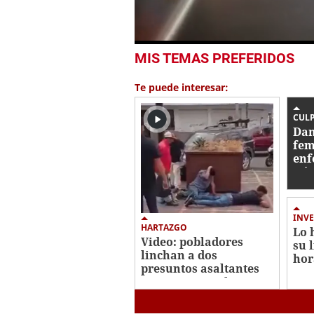
1
MIS TEMAS PREFERIDOS
second
of
52
Te puede interesar:
seconds
Volume
0%
CUL
Dan
fem
enf
Gó
INVE
HARTAZGO
Lo 
Video: pobladores
su 
linchan a dos
hor
presuntos asaltantes
cri
en Comayagüela