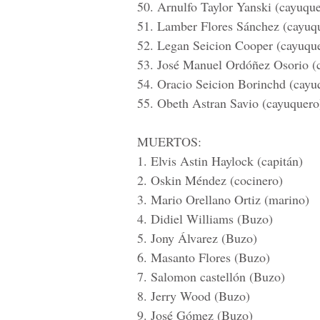
50. Arnulfo Taylor Yanski (cayuqu
51. Lamber Flores Sánchez (cayuq
52. Legan Seicion Cooper (cayuqu
53. José Manuel Ordóñez Osorio (
54. Oracio Seicion Borinchd (cayu
55. Obeth Astran Savio (cayuquero
MUERTOS:
1. Elvis Astin Haylock (capitán)
2. Oskin Méndez (cocinero)
3. Mario Orellano Ortiz (marino)
4. Didiel Williams (Buzo)
5. Jony Álvarez (Buzo)
6. Masanto Flores (Buzo)
7. Salomon castellón (Buzo)
8. Jerry Wood (Buzo)
9. José Gómez (Buzo)