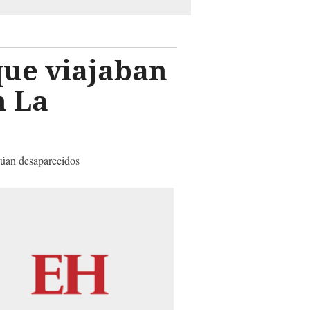
que viajaban
n La
núan desaparecidos