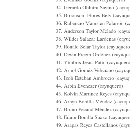
34. Gerardo Ohlntra Savino (cayuq
35. Broonsom Flores Bely (cayuqu
36. Rubencio Manisten Palarión (c
37. Anderson Taylor Melado (cayu
38. Wilder Salazar Lardenas (cayu
39. Ronald Selar Taylor (cayuquero
40. Dexin Freem Ordónez (cayuque
41. Yimbris Jesús Patín (cayuquero
42. Arnol Goméz Veliciano (cayuq
43. Izoli Esteban Ambrocio (cayuq
44. Arbin Evenezer (cayuquero)
45. Kolvin Martinez Reyes (cayuqu
46. Arnyn Bonilla Méndez (cayuqu
47. Bruno Pecand Méndez (cayuqu
48. Eduin Bonilla Suazo (cayuquer
49. Arapas Reyes Castellanos (cay