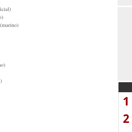
cial)
o)
(marino)
no)
)
1
2