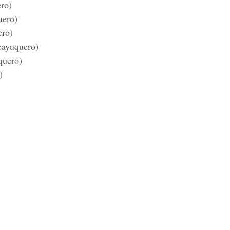
ero)
uero)
ero)
cayuquero)
quero)
)