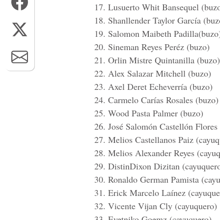
17. Lusuerto Whit Bansequel (buz
18. Shanllender Taylor García (buz
19. Salomon Maibeth Padilla(buzo
20. Sineman Reyes Peréz (buzo)
21. Orlin Mistre Quintanilla (buzo)
22. Alex Salazar Mitchell (buzo)
23. Axel Deret Echeverría (buzo)
24. Carmelo Carías Rosales (buzo)
25. Wood Pasta Palmer (buzo)
26. José Salomón Castellón Flores
27. Melios Castellanos Paiz (cayuq
28. Melios Alexander Reyes (cayu
29. DistinDixon Dizitan (cayuquer
30. Ronaldo German Pamista (cayu
31. Erick Marcelo Laínez (cayuque
32. Vicente Vijan Cly (cayuquero)
33. Evetniko Goemz (cayuquero)