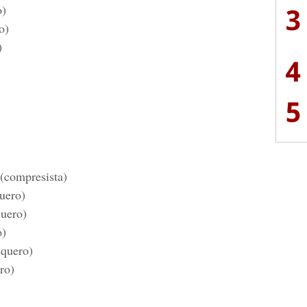
3
o)
o)
)
4
5
 (compresista)
uero)
quero)
o)
quero)
ro)