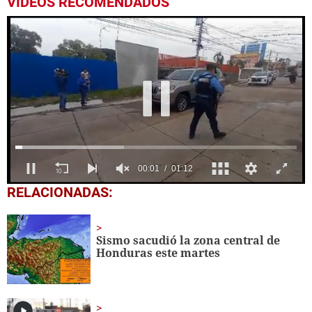
VIDEOS RECOMENDADOS
0
RELACIONADAS:
seconds
of
1
minute,
Sismo sacudió la zona central de
12
Honduras este martes
seconds