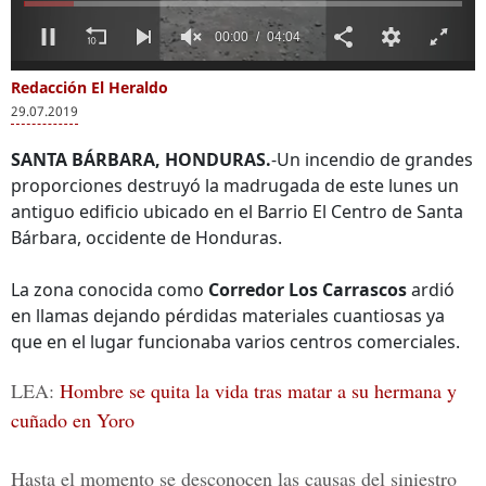
00:02
04:04
0
of
Redacción El Heraldo
Más Videos
4
29.07.2019
minutes,
4
seconds
SANTA BÁRBARA, HONDURAS.
-Un incendio de grandes
proporciones destruyó la madrugada de este lunes un
antiguo edificio ubicado en el Barrio El Centro de Santa
La angustia que
Caos y destrucción
Bárbara, occidente de Honduras.
vivieron personas
dejó incendió en
atrapadas en
edificio antiguo de la
La zona conocida como
Corredor Los Carrascos
ardió
edificio durante
AMDC
incendio en
en llamas dejando pérdidas materiales cuantiosas ya
protestas
que en el lugar funcionaba varios centros comerciales.
LEA:
Hombre se quita la vida tras matar a su hermana y
cuñado en Yoro
Hasta el momento se desconocen las causas del siniestro