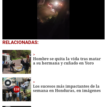
Próximo
Vehículo cae a abismo y provoca varias muertes en Santa Bárbara
00:21
0
RELACIONADAS:
seconds
of
23
seconds
Hombre se quita la vida tras matar
a su hermana y cuñado en Yoro
Los sucesos más impactantes de la
semana en Honduras, en imágenes