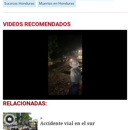
Sucesos Honduras
Muertos en Honduras
VIDEOS RECOMENDADOS
0
RELACIONADAS:
seconds
of
30
seconds
Accidente vial en el sur