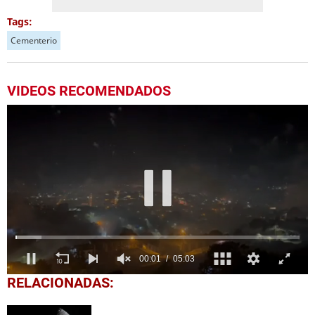
Tags:
Cementerio
VIDEOS RECOMENDADOS
0
RELACIONADAS:
seconds
of
5