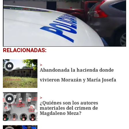
0
RELACIONADAS:
seconds
of
1
minute,
Abandonada la hacienda donde
14
seconds
vivieron Morazán y María Josefa
¿Quiénes son los autores
materiales del crimen de
Magdaleno Meza?